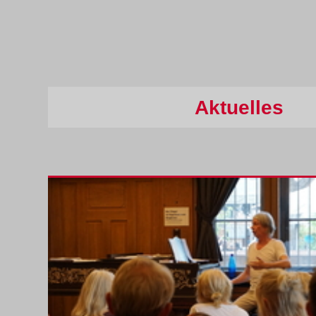
Über Uns
Aktuelles
Presse
Aktuelles
Presseberichte
Galerie
Kontakt
Der Chor auf Facebook
Der Chor auf Instagram
Impressum