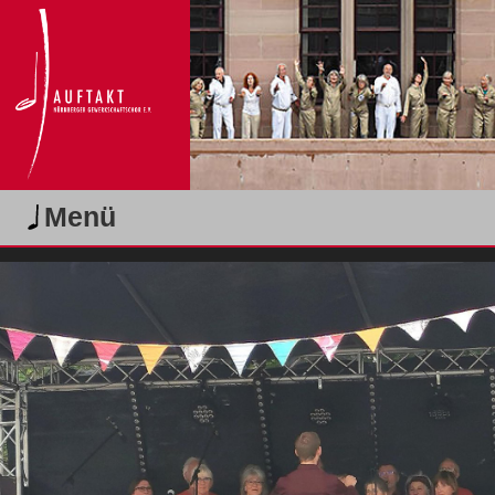
Produktionen
KOMM!
Nie wieder ist jetzt!
Vorwärts durch die Pandemie
"SMILE"